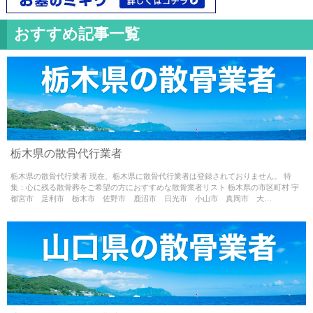
おすすめ記事一覧
Warning
: Use of undefined constant - assumed ' ' (this
栃木県の散骨代行業者
will throw an Error in a future version of PHP) in
栃木県の散骨代行業者 現在、栃木県に散骨代行業者は登録されておりません。 特
/home/misao09110704/medialynxjapan.com/public_html/w
集：心に残る散骨葬をご希望の方におすすめな散骨業者リスト 栃木県の市区町村 宇
都宮市 足利市 栃木市 佐野市 鹿沼市 日光市 小山市 真岡市 大…
content/themes/sankotsu-theme/single.php
on line
65