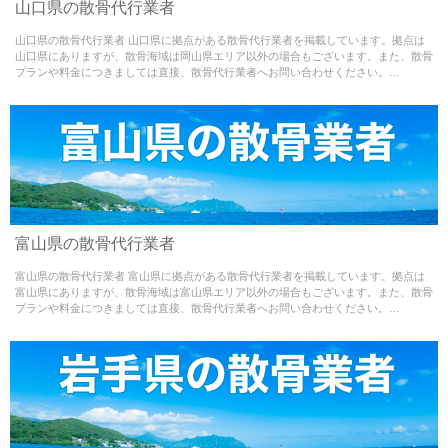
Warning
: Use of undefined constant - assumed ' ' (this
山口県の散骨代行業者
will throw an Error in a future version of PHP) in
山口県の散骨代行業者 山口県に拠点がある散骨代行業者を掲載しています。拠点は
/home/misao09110704/medialynxjapan.com/public_html/w
山口県にありますが、散骨海域は岡山県エリア以外の場合もございます。また、散骨
プランや料金につきましては直接、散骨代行業者へお問い合わせください。…
content/themes/sankotsu-theme/single.php
on line
65
Warning
: Use of undefined constant - assumed ' ' (this
富山県の散骨代行業者
will throw an Error in a future version of PHP) in
富山県の散骨代行業者 富山県に拠点がある散骨代行業者を掲載しています。拠点は
/home/misao09110704/medialynxjapan.com/public_html/w
富山県にありますが、散骨海域は富山県エリア以外の場合もございます。また、散骨
プランや料金につきましては直接、散骨代行業者へお問い合わせください。…
content/themes/sankotsu-theme/single.php
on line
65