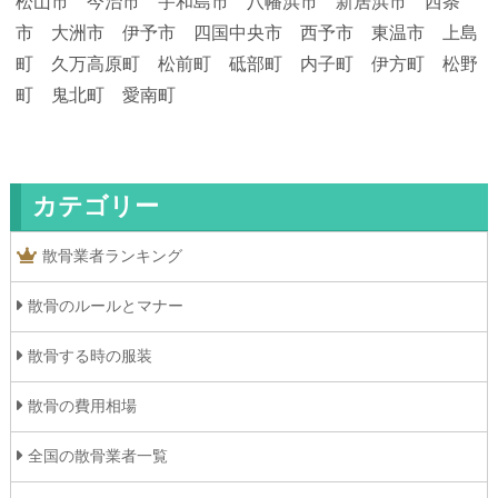
松山市 今治市 宇和島市 八幡浜市 新居浜市 西条
市 大洲市 伊予市 四国中央市 西予市 東温市 上島
町 久万高原町 松前町 砥部町 内子町 伊方町 松野
町 鬼北町 愛南町
カテゴリー
散骨業者ランキング
散骨のルールとマナー
散骨する時の服装
散骨の費用相場
全国の散骨業者一覧