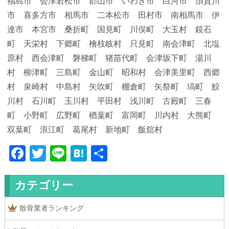
福島市 会津若松市 郡山市 いわき市 白河市 須賀川
市 喜多方市 相馬市 二本松市 田村市 南相馬市 伊
達市 本宮市 桑折町 国見町 川俣町 大玉村 鏡石
町 天栄村 下郷町 檜枝岐村 只見町 南会津町 北塩
原村 西会津町 磐梯町 猪苗代町 会津坂下町 湯川
村 柳津町 三島町 金山町 昭和村 会津美里町 西郷
村 泉崎村 中島村 矢吹町 棚倉町 矢祭町 塙町 鮫
川村 石川町 玉川村 平田村 浅川町 古殿町 三春
町 小野町 広野町 楢葉町 富岡町 川内村 大熊町
双葉町 浪江町 葛尾村 新地町 飯舘村
Facebook
Twitter
Line
Hatena
共
有
カテゴリー
散骨業者ランキング