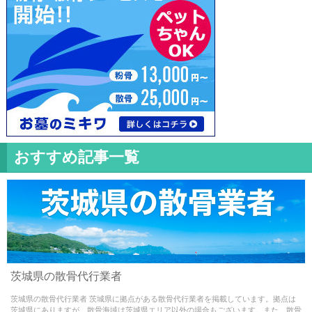
おすすめ記事一覧
Warning
: Use of undefined constant - assumed ' ' (this
茨城県の散骨代行業者
will throw an Error in a future version of PHP) in
茨城県の散骨代行業者 茨城県に拠点がある散骨代行業者を掲載しています。拠点は
/home/misao09110704/medialynxjapan.com/public_html/w
茨城県にありますが、散骨海域は茨城県エリア以外の場合もございます。また、散骨