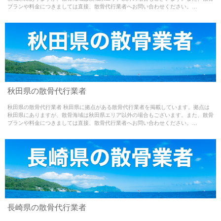
プランや料金につきましては直接、散骨代行業者へお問い合わせください。…
content/themes/sankotsu-theme/single.php
on line
65
Warning
: Use of undefined constant - assumed ' ' (this
秋田県の散骨代行業者
will throw an Error in a future version of PHP) in
秋田県の散骨代行業者 秋田県に拠点がある散骨代行業者を掲載しています。拠点は
/home/misao09110704/medialynxjapan.com/public_html/w
秋田県にありますが、散骨海域は秋田県エリア以外の場合もございます。また、散骨
プランや料金につきましては直接、散骨代行業者へお問い合わせください。…
content/themes/sankotsu-theme/single.php
on line
65
Warning
: Use of undefined constant - assumed ' ' (this
長崎県の散骨代行業者
will throw an Error in a future version of PHP) in