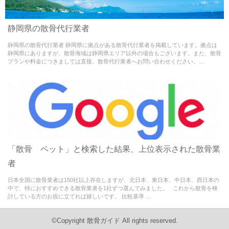
Warning
: Use of undefined constant - assumed ' ' (this
静岡県の散骨代行業者
will throw an Error in a future version of PHP) in
静岡県の散骨代行業者 静岡県に拠点がある散骨代行業者を掲載しています。拠点は
/home/misao09110704/medialynxjapan.com/public_html/w
静岡県にありますが、散骨海域は静岡県エリア以外の場合もございます。また、散骨
プランや料金につきましては直接、散骨代行業者へお問い合わせください。…
content/themes/sankotsu-theme/single.php
on line
65
Warning
: Use of undefined constant - assumed ' ' (this
「散骨 ペット」と検索した結果、上位表示された散骨業
will throw an Error in a future version of PHP) in
者
/home/misao09110704/medialynxjapan.com/public_html/w
日本全国に散骨業者は150社以上存在しますが、北日本、東日本、中日本、西日本の
content/themes/sankotsu-theme/single.php
中で、特におすすめできる散骨業者を1社ずつ選んでみました。 これから散骨を検
on line
65
討している方のお役に立てれば嬉しいです。 比較基準 …
©Copyright 散骨ガイド All rights reserved.