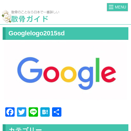
MENU
Googlelogo2015sd
Facebook
Twitter
Line
Hatena
共
有
カテゴリー