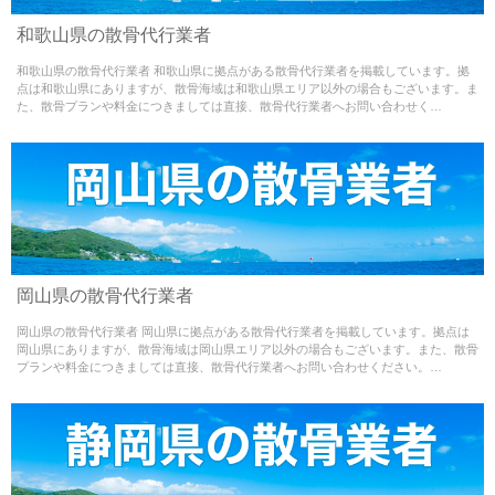
Warning
: Use of undefined constant - assumed ' ' (this
和歌山県の散骨代行業者
will throw an Error in a future version of PHP) in
和歌山県の散骨代行業者 和歌山県に拠点がある散骨代行業者を掲載しています。拠
/home/misao09110704/medialynxjapan.com/public_html/w
点は和歌山県にありますが、散骨海域は和歌山県エリア以外の場合もございます。ま
た、散骨プランや料金につきましては直接、散骨代行業者へお問い合わせく…
content/themes/sankotsu-theme/single.php
on line
65
Warning
: Use of undefined constant - assumed ' ' (this
岡山県の散骨代行業者
will throw an Error in a future version of PHP) in
岡山県の散骨代行業者 岡山県に拠点がある散骨代行業者を掲載しています。拠点は
/home/misao09110704/medialynxjapan.com/public_html/w
岡山県にありますが、散骨海域は岡山県エリア以外の場合もございます。また、散骨
プランや料金につきましては直接、散骨代行業者へお問い合わせください。…
content/themes/sankotsu-theme/single.php
on line
65