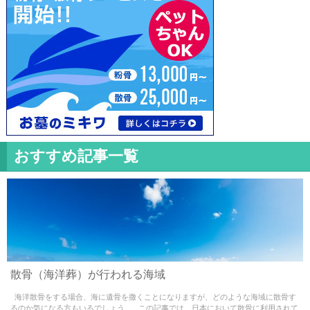
おすすめ記事一覧
Warning
: Use of undefined constant - assumed ' ' (this
散骨（海洋葬）が行われる海域
will throw an Error in a future version of PHP) in
海洋散骨をする場合、海に遺骨を撒くことになりますが、どのような海域に散骨す
/home/misao09110704/medialynxjapan.com/public_html/w
るのか気になる方もいるでしょう。 この記事では、日本において散骨に利用されて