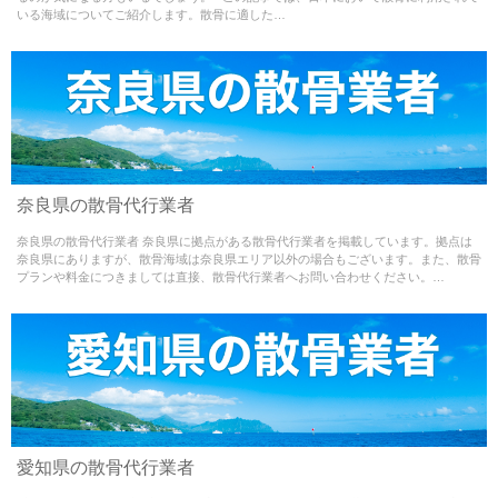
いる海域についてご紹介します。散骨に適した…
content/themes/sankotsu-theme/single.php
on line
65
Warning
: Use of undefined constant - assumed ' ' (this
奈良県の散骨代行業者
will throw an Error in a future version of PHP) in
奈良県の散骨代行業者 奈良県に拠点がある散骨代行業者を掲載しています。拠点は
/home/misao09110704/medialynxjapan.com/public_html/w
奈良県にありますが、散骨海域は奈良県エリア以外の場合もございます。また、散骨
プランや料金につきましては直接、散骨代行業者へお問い合わせください。…
content/themes/sankotsu-theme/single.php
on line
65
Warning
: Use of undefined constant - assumed ' ' (this
愛知県の散骨代行業者
will throw an Error in a future version of PHP) in