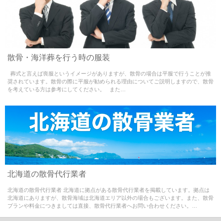
Warning
: Use of undefined constant - assumed ' ' (this
散骨・海洋葬を行う時の服装
will throw an Error in a future version of PHP) in
葬式と言えば喪服というイメージがありますが、散骨の場合は平服で行うことが推
/home/misao09110704/medialynxjapan.com/public_html/w
奨されています。散骨の際に平服が勧められる理由についてご説明しますので、散骨
を考えている方は参考にしてください。 また…
content/themes/sankotsu-theme/single.php
on line
65
Warning
: Use of undefined constant - assumed ' ' (this
北海道の散骨代行業者
will throw an Error in a future version of PHP) in
北海道の散骨代行業者 北海道に拠点がある散骨代行業者を掲載しています。拠点は
/home/misao09110704/medialynxjapan.com/public_html/w
北海道にありますが、散骨海域は北海道エリア以外の場合もございます。また、散骨
プランや料金につきましては直接、散骨代行業者へお問い合わせください。…
content/themes/sankotsu-theme/single.php
on line
65