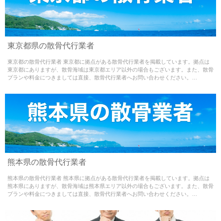
Warning
: Use of undefined constant - assumed ' ' (this
東京都県の散骨代行業者
will throw an Error in a future version of PHP) in
東京都の散骨代行業者 東京都に拠点がある散骨代行業者を掲載しています。拠点は
/home/misao09110704/medialynxjapan.com/public_html/w
東京都にありますが、散骨海域は東京都エリア以外の場合もございます。また、散骨
プランや料金につきましては直接、散骨代行業者へお問い合わせください。…
content/themes/sankotsu-theme/single.php
on line
65
Warning
: Use of undefined constant - assumed ' ' (this
熊本県の散骨代行業者
will throw an Error in a future version of PHP) in
熊本県の散骨代行業者 熊本県に拠点がある散骨代行業者を掲載しています。拠点は
/home/misao09110704/medialynxjapan.com/public_html/w
熊本県にありますが、散骨海域は熊本県エリア以外の場合もございます。また、散骨
プランや料金につきましては直接、散骨代行業者へお問い合わせください。…
content/themes/sankotsu-theme/single.php
on line
65