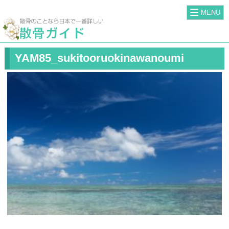
MENU
YAM85_sukitooruokinawanoumi